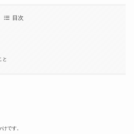
目次
こと
かけです。