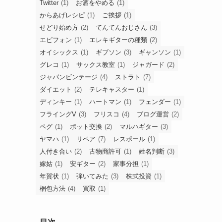
Twitter
(1)
お酒をやめる
(1)
からあげレシピ
(1)
ご挨拶
(1)
せどり始め方
(2)
てんてんおじさん
(3)
エピフォン
(1)
エレキギターの種類
(2)
オイシックス
(1)
ギブソン
(3)
ギャンソン
(1)
グレコ
(1)
サックス教室
(1)
ジャガード
(2)
ジャパンビンテージ
(4)
ストラト
(7)
」
ダイエット
(2)
テレキャスター
(1)
ディンキー
(1)
ハートマン
(1)
フェンダー
(1)
フライングV
(3)
フリスコ
(4)
ブログ運営
(2)
ペグ
(1)
ポット交換
(2)
マルハギター
(3)
ヤマハ
(1)
リペア
(7)
レスポール
(1)
人付き合い
(2)
古物商許可
(1)
姓名判断
(3)
嫁姑
(1)
安ギター
(2)
家事分担
(1)
年賀状
(1)
弾いてみた
(3)
株式投資
(1)
梱包方法
(4)
買取
(1)