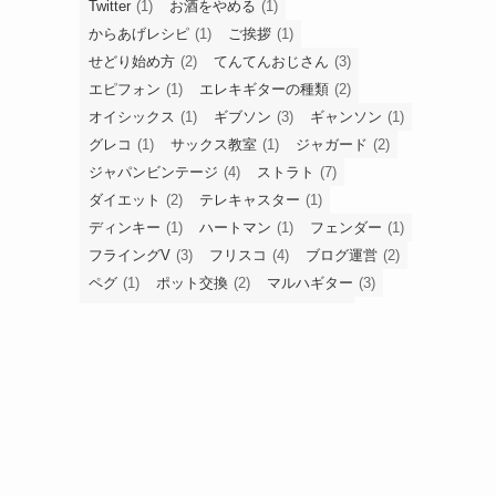
Twitter
(1)
お酒をやめる
(1)
からあげレシピ
(1)
ご挨拶
(1)
せどり始め方
(2)
てんてんおじさん
(3)
エピフォン
(1)
エレキギターの種類
(2)
オイシックス
(1)
ギブソン
(3)
ギャンソン
(1)
グレコ
(1)
サックス教室
(1)
ジャガード
(2)
ジャパンビンテージ
(4)
ストラト
(7)
ダイエット
(2)
テレキャスター
(1)
ディンキー
(1)
ハートマン
(1)
フェンダー
(1)
フライングV
(3)
フリスコ
(4)
ブログ運営
(2)
ペグ
(1)
ポット交換
(2)
マルハギター
(3)
ヤマハ
(1)
リペア
(7)
レスポール
(1)
人付き合い
(2)
古物商許可
(1)
姓名判断
(3)
嫁姑
(1)
安ギター
(2)
家事分担
(1)
年賀状
(1)
弾いてみた
(3)
株式投資
(1)
梱包方法
(4)
買取
(1)