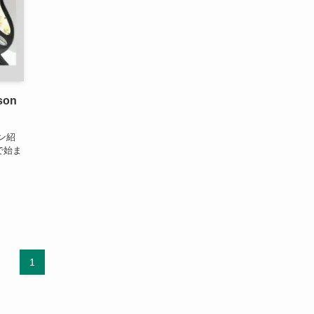
on
ン紹
で始ま
1