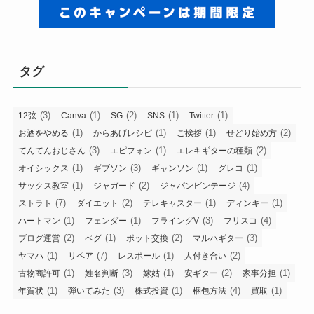
タグ
(3)
(1)
(2)
(1)
(1)
12弦
Canva
SG
SNS
Twitter
(1)
(1)
(1)
(2)
お酒をやめる
からあげレシピ
ご挨拶
せどり始め方
(3)
(1)
(2)
てんてんおじさん
エピフォン
エレキギターの種類
(1)
(3)
(1)
(1)
オイシックス
ギブソン
ギャンソン
グレコ
(1)
(2)
(4)
サックス教室
ジャガード
ジャパンビンテージ
(7)
(2)
(1)
(1)
ストラト
ダイエット
テレキャスター
ディンキー
(1)
(1)
(3)
(4)
ハートマン
フェンダー
フライングV
フリスコ
(2)
(1)
(2)
(3)
ブログ運営
ペグ
ポット交換
マルハギター
(1)
(7)
(1)
(2)
ヤマハ
リペア
レスポール
人付き合い
(1)
(3)
(1)
(2)
(1)
古物商許可
姓名判断
嫁姑
安ギター
家事分担
(1)
(3)
(1)
(4)
(1)
年賀状
弾いてみた
株式投資
梱包方法
買取