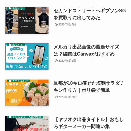
出品する
セカンドストリートへギブソンSG
を買取りに出してみた
2022年8月7日
出品する
メルカリ出品画像の最適サイズ
は？編集はCanvaがおすすめ
2022年6月2日
人生を楽しむ
旦那が10キロ痩せた塩麴サラダチ
キン作り方｜ポリ袋で簡単
2022年4月28日
エレキギターの基礎知識
【ヤフオク出品タイトル】おもし
ろギターメーカー間違い集